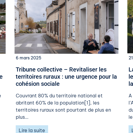
6 mars 2025
21
Tribune collective – Revitaliser les
L
e
territoires ruraux : une urgence pour la
l
cohésion sociale
l
e
Couvrant 80% du territoire national et
A
abritant 60% de la population[1], les
l
territoires ruraux sont pourtant de plus en
d
plus…
l
Lire la suite