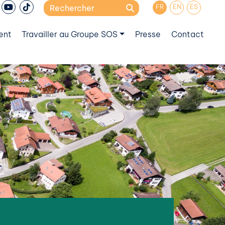
Search
FR
EN
ES
for:
ent
Travailler au Groupe SOS
Presse
Contact