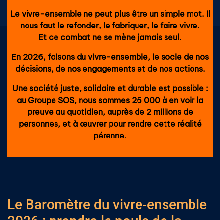
Le vivre-ensemble ne peut plus être un simple mot. Il
nous faut le refonder, le fabriquer, le faire vivre.
Et ce combat ne se mène jamais seul.
En 2026, faisons du vivre-ensemble, le socle de nos
décisions, de nos engagements et de nos actions.
Une société juste, solidaire et durable est possible :
au Groupe SOS, nous sommes 26 000 à en voir la
preuve au quotidien, auprès de 2 millions de
personnes, et à œuvrer pour rendre cette réalité
pérenne.
Le Baromètre du vivre‑ensemble