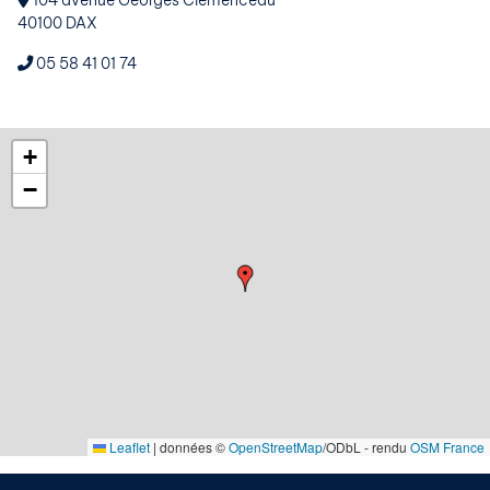
104 avenue Georges Clemenceau
40100 DAX
05 58 41 01 74
+
−
Leaflet
|
données ©
OpenStreetMap
/ODbL - rendu
OSM France