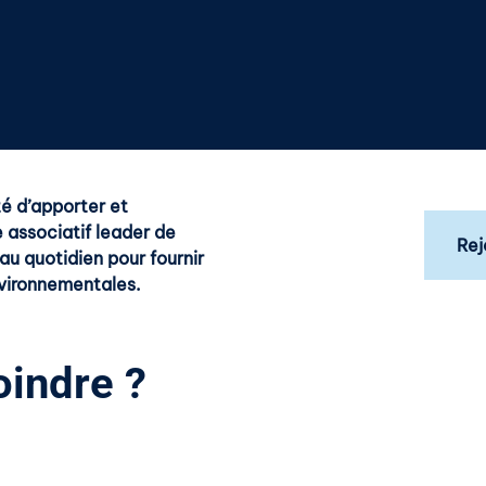
té d’apporter et
e associatif leader de
Rej
 au quotidien pour fournir
nvironnementales.
oindre ?