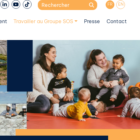
Search
FR
EN
for:
ent
Travailler au Groupe SOS
Presse
Contact