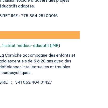
inclusion sociale à travers des projets
éducatifs adaptés.
SIRET IME
: 775 354 251 00016
L’institut médico-éducatif (IME
)
La Corniche accompagne des enfants et
adolescent·e·s de 6 à 20 ans avec des
déficiences intellectuelles et troubles
neuropsychiques.
SIRET
: 341 062 404 01427