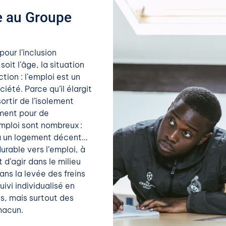
le au Groupe
our l’inclusion
oit l’âge, la situation
tion : l’emploi est un
iété. Parce qu’il élargit
rtir de l’isolement
ement pour de
emploi sont nombreux :
s à un logement décent…
rable vers l’emploi, à
d’agir dans le milieu
ns la levée des freins
uivi individualisé en
s, mais surtout des
hacun.