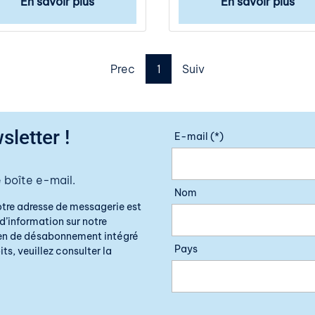
En savoir plus
En savoir plus
Prec
1
Suiv
sletter !
E-mail (*)
 boîte e-mail.
Nom
otre adresse de messagerie est
d’information sur notre
lien de désabonnement intégré
Pays
ts, veuillez consulter la