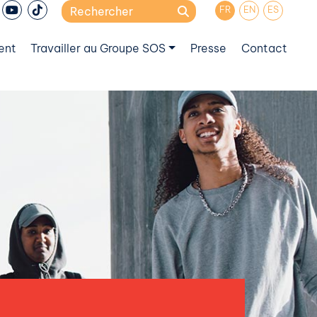
Search
FR
EN
ES
for:
ent
Travailler au Groupe SOS
Presse
Contact