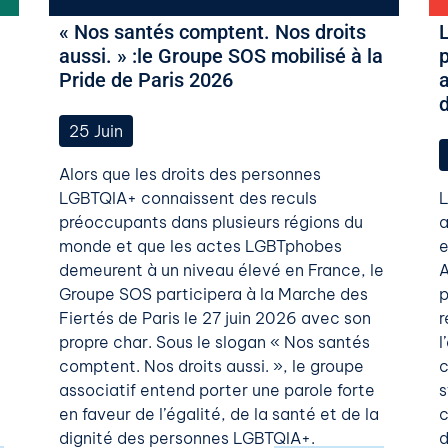
« Nos santés comptent. Nos droits
aussi. » :le Groupe SOS mobilisé à la
p
Pride de Paris 2026
d
25
Juin
Alors que les droits des personnes
LGBTQIA+ connaissent des reculs
L
préoccupants dans plusieurs régions du
a
monde et que les actes LGBTphobes
e
demeurent à un niveau élevé en France, le
A
Groupe SOS participera à la Marche des
p
Fiertés de Paris le 27 juin 2026 avec son
r
propre char. Sous le slogan « Nos santés
l
comptent. Nos droits aussi. », le groupe
c
associatif entend porter une parole forte
s
en faveur de l’égalité, de la santé et de la
c
dignité des personnes LGBTQIA+.
d