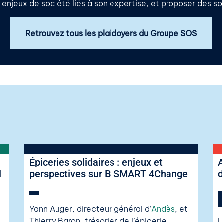
jeux de société liés à son expertise, et proposer des solu
Retrouvez tous les plaidoyers du Groupe SOS
Épiceries solidaires : enjeux et
l
perspectives sur B SMART 4Change
Yann Auger, directeur général d’
Andès
, et
Thierry Baron, trésorier de l’épicerie
L