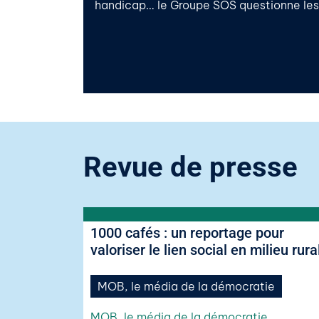
handicap… le Groupe SOS questionne les en
Revue de presse
1000 cafés : un reportage pour
valoriser le lien social en milieu rura
MOB, le média de la démocratie
MOB, le média de la démocratie
,