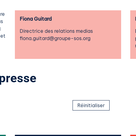
dre
Fiona Guitard
us
c
Directrice des relations medias
 et
fiona.guitard@groupe-sos.org
presse
Réinitialiser