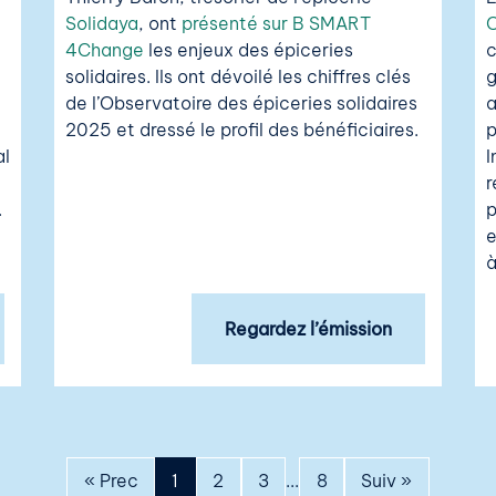
Solidaya
, ont
présenté sur B SMART
C
4Change
les enjeux des épiceries
c
solidaires. Ils ont dévoilé les chiffres clés
g
de l’Observatoire des épiceries solidaires
a
2025 et dressé le profil des bénéficiaires.
p
al
I
r
.
p
e
à
Regardez l’émission
« Prec
1
2
3
...
8
Suiv »