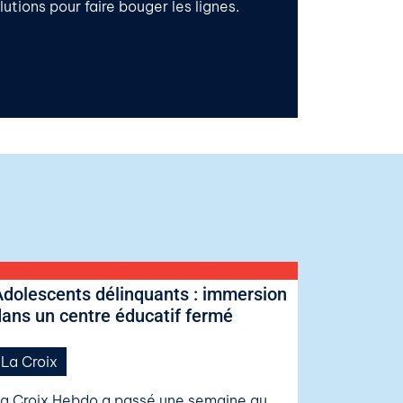
tions pour faire bouger les lignes.
Adolescents délinquants : immersion
dans un centre éducatif fermé
La Croix
a Croix Hebdo a passé une semaine au