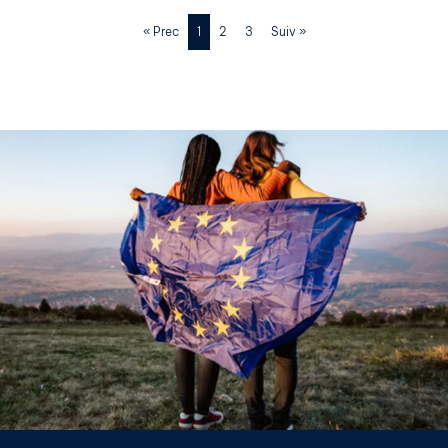
« Prec
1
2
3
Suiv »