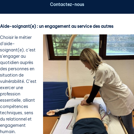
Contactez-nous
Aide-soignant(e) : un engagement au service des autres
Choisir le métier
d’aide-
soignant(e), c’est
s’engager au
quotidien auprès
des personnes en
situation de
vulnérabilité. C’est
exercer une
profession
essentielle, alliant
compétences
techniques, sens
du relationnel et
engagement
humain.