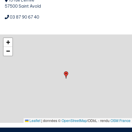
15 rue Lemire
57500 Saint Avold
03 87 90 67 40
+
−
Leaflet
|
données ©
OpenStreetMap
/ODbL - rendu
OSM France