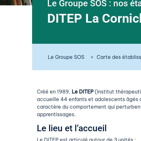
Le Groupe SOS : nos ét
DITEP La Cornic
Le Groupe SOS
Carte des établi
Créé en 1989,
Le DITEP
(Institut thérapeu
accueille 44 enfants et adolescents âgés d
caractère du comportement qui perturben
apprentissages.
Le lieu et l’accueil
Le DITEP est articulé autour de 3 unités :