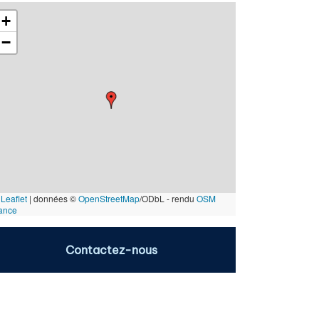
+
−
Leaflet
|
données ©
OpenStreetMap
/ODbL - rendu
OSM
ance
Contactez-nous