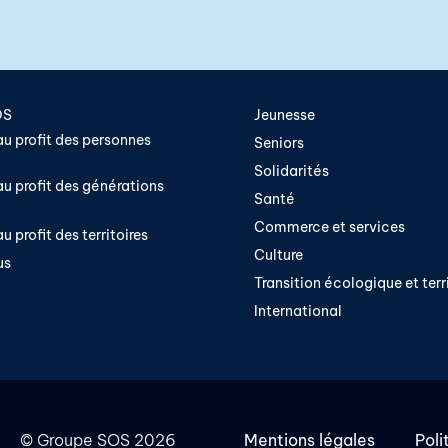
OS
Jeunesse
u profit des personnes
Seniors
Solidarités
u profit des générations
Santé
Commerce et services
u profit des territoires
Culture
us
Transition écologique et terri
International
©
Groupe SOS
2026
Mentions légales
Poli