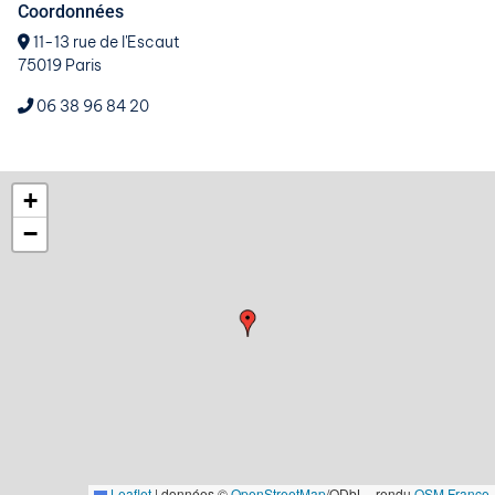
Coordonnées
11-13 rue de l'Escaut
75019 Paris
06 38 96 84 20
+
−
Leaflet
|
données ©
OpenStreetMap
/ODbL - rendu
OSM France