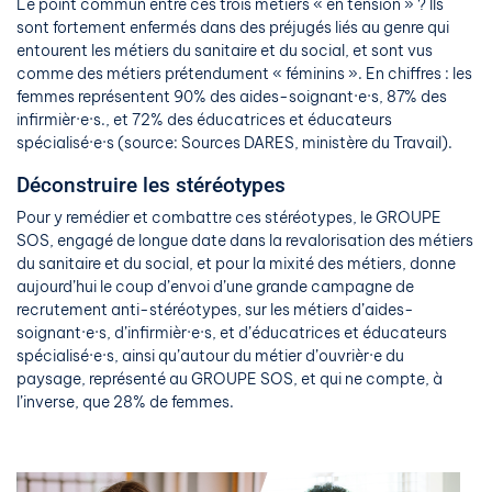
Le point commun entre ces trois métiers « en tension » ? Ils
sont fortement enfermés dans des préjugés liés au genre qui
entourent les métiers du sanitaire et du social, et sont vus
comme des métiers prétendument « féminins ». En chiffres : les
femmes représentent 90% des aides-soignant·e·s, 87% des
infirmièr·e·s., et 72% des éducatrices et éducateurs
spécialisé·e·s (source: Sources DARES, ministère du Travail).
Déconstruire les stéréotypes
Pour y remédier et combattre ces stéréotypes, le GROUPE
SOS, engagé de longue date dans la revalorisation des métiers
du sanitaire et du social, et pour la mixité des métiers, donne
aujourd’hui le coup d’envoi d’une grande campagne de
recrutement anti-stéréotypes, sur les métiers d’aides-
soignant·e·s, d’infirmièr·e·s, et d’éducatrices et éducateurs
spécialisé·e·s, ainsi qu’autour du métier d’ouvrièr·e du
paysage, représenté au GROUPE SOS, et qui ne compte, à
l’inverse, que 28% de femmes.