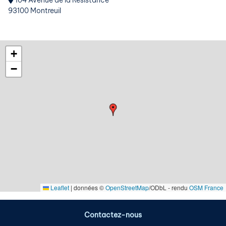
104 Avenue de la Résistance
93100 Montreuil
+
−
Leaflet
|
données ©
OpenStreetMap
/ODbL - rendu
OSM France
Contactez-nous