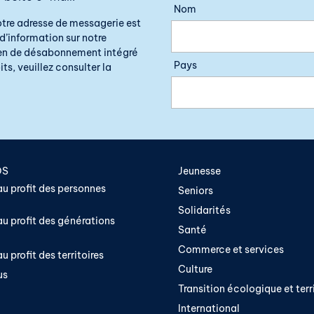
Nom
otre adresse de messagerie est
d’information sur notre
lien de désabonnement intégré
Pays
ts, veuillez consulter la
OS
Jeunesse
u profit des personnes
Seniors
Solidarités
u profit des générations
Santé
Commerce et services
u profit des territoires
Culture
us
Transition écologique et terri
International