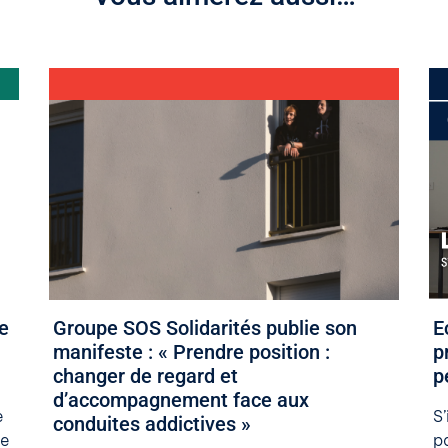
4 juin 2026
29
e
Groupe SOS Solidarités publie son
​
manifeste : « Prendre position :
p
changer de regard et
p
d’accompagnement face aux
e
S
conduites addictives »
de
pa