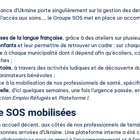
nance d’Ukraine porte singulièrement sur la gestion des 
le, l’accès aux soins…, le Groupe SOS met en place un ac
:
ses de la langue française
, grâce à des ateliers sur plusieu
enfants
et leur permettre de retrouver un cadre : sur chaque
e à chaque municipalité dont il dépend afin qu’écoliers, co
ches ;
itoire
, à travers des activités ludiques et de découverte du 
’animateurs bénévoles ;
e à la mobilisation de nos professionnels de santé, spéci
elle
, d’ici quelques semaines, une fois l’urgence passée, 
tion Emploi Réfugiés
et
Plateforme I.
e SOS mobilisées
n accueil décent, aux côtés de nos professionnels de terra
rsonnes arrivées d’Ukraine. Une plateforme interne a été cré
ollaboratrices pour un appui à l’accompagnement et à l’acc