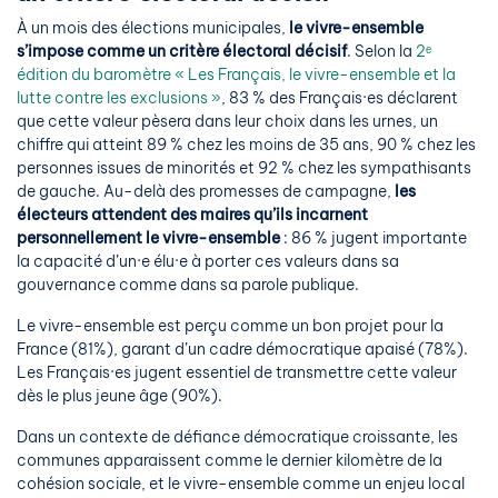
À un mois des élections municipales,
le vivre-ensemble
s’impose comme un critère électoral décisif
. Selon la
2ᵉ
édition du baromètre « Les Français, le vivre-ensemble et la
lutte contre les exclusions »
, 83 % des Français·es déclarent
que cette valeur pèsera dans leur choix dans les urnes, un
chiffre qui atteint 89 % chez les moins de 35 ans, 90 % chez les
personnes issues de minorités et 92 % chez les sympathisants
de gauche. Au-delà des promesses de campagne,
les
électeurs attendent des maires qu’ils incarnent
personnellement le vivre-ensemble
: 86 % jugent importante
la capacité d’un·e élu·e à porter ces valeurs dans sa
gouvernance comme dans sa parole publique.
Le vivre-ensemble est perçu comme un bon projet pour la
France (81%), garant d’un cadre démocratique apaisé (78%).
Les Français·es jugent essentiel de transmettre cette valeur
dès le plus jeune âge (90%).
Dans un contexte de défiance démocratique croissante, les
communes apparaissent comme le dernier kilomètre de la
cohésion sociale, et le vivre-ensemble comme un enjeu local