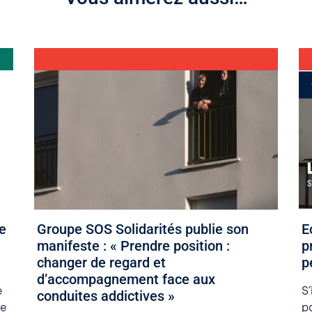
4 juin 2026
29
e
Groupe SOS Solidarités publie son
​
manifeste : « Prendre position :
p
changer de regard et
p
d’accompagnement face aux
e
S
conduites addictives »
de
pa