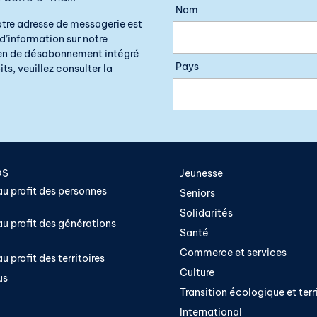
Nom
otre adresse de messagerie est
d’information sur notre
lien de désabonnement intégré
Pays
ts, veuillez consulter la
OS
Jeunesse
u profit des personnes
Seniors
Solidarités
u profit des générations
Santé
Commerce et services
u profit des territoires
Culture
us
Transition écologique et terri
International