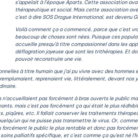
s’appelait à l’époque Aparts. Cette association ava
thérapeutique et social. Mais cette association av
c’est à dire SOS Drogue International, est devenu G
Voilà comment ça a commencé, parce que c’est vra
beaucoup de choses sont nées. Puisque ces populatio
accueille presqu’à titre compassionnel dans les app
déflagration joyeuse que sont les trithérapies. Et 
pouvoir reconstruire une vie.
tionnelles à titre humain que j’ai pu vivre avec des homme
e remplumaient, reprenaient vie, littéralement, devant nos ye
inaire.
s n’accueillaient pas forcément à bras ouverts le public mal
ts, mais c’est pas forcément ça qui était le plus rédhibitoi
, piqûres, etc. Il fallait conserver les traitements thérap
quelqu’un qui ne puisse pas transmettre le virus. Or, comm
forcément le public le plus rentable et donc pas forcémen
oins palliatifs spécifique, et c’est comme ça qu’est né l’hô