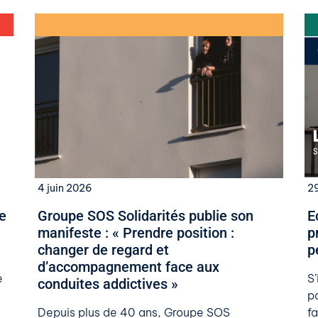
4 juin 2026
2
e
Groupe SOS Solidarités publie son
​
manifeste : « Prendre position :
p
changer de regard et
p
d’accompagnement face aux
e
S
conduites addictives »
pa
Depuis plus de 40 ans, Groupe SOS
f