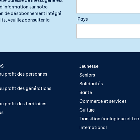
otre adresse de messagerie est
d’information sur notre
lien de désabonnement intégré
Pays
ts, veuillez consulter la
OS
Jeunesse
u profit des personnes
Seniors
Solidarités
u profit des générations
Santé
Commerce et services
u profit des territoires
Culture
us
Transition écologique et terri
International