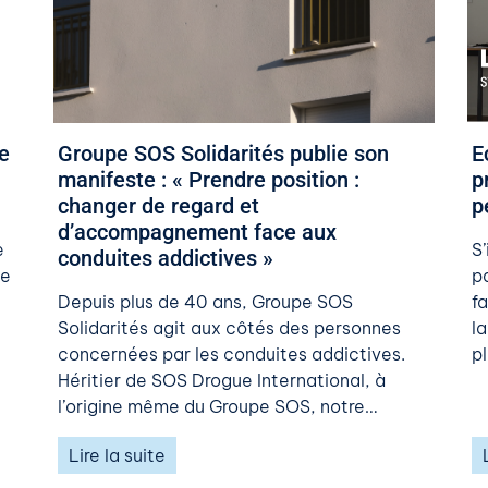
e
Groupe SOS Solidarités publie son
​
manifeste : « Prendre position :
p
changer de regard et
p
d’accompagnement face aux
e
S
conduites addictives »
de
pa
Depuis plus de 40 ans, Groupe SOS
f
Solidarités agit aux côtés des personnes
l
concernées par les conduites addictives.
pl
Héritier de SOS Drogue International, à
l’origine même du Groupe SOS, notre…
Lire la suite