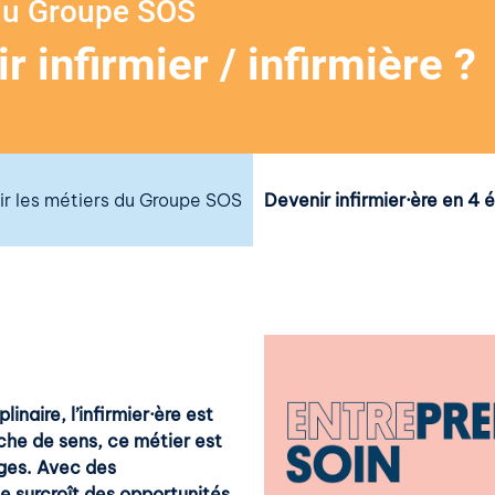
 du Groupe SOS
infirmier / infirmière ?
r les métiers du Groupe SOS
Devenir infirmier·ère en 4
inaire, l’infirmier·ère est
iche de sens, ce métier est
âges. Avec des
de surcroît des opportunités