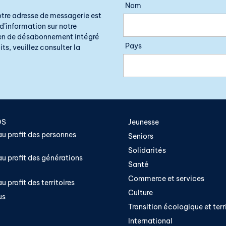
Nom
otre adresse de messagerie est
d’information sur notre
lien de désabonnement intégré
Pays
ts, veuillez consulter la
OS
Jeunesse
u profit des personnes
Seniors
Solidarités
u profit des générations
Santé
Commerce et services
u profit des territoires
Culture
us
Transition écologique et terri
International