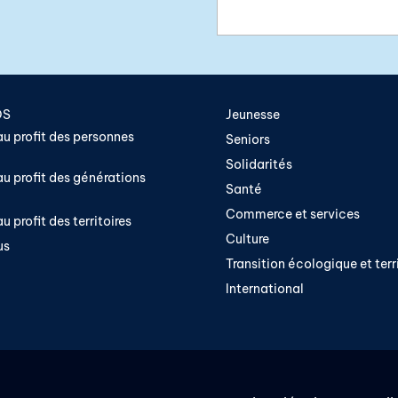
OS
Jeunesse
u profit des personnes
Seniors
Solidarités
u profit des générations
Santé
Commerce et services
u profit des territoires
Culture
us
Transition écologique et terri
International