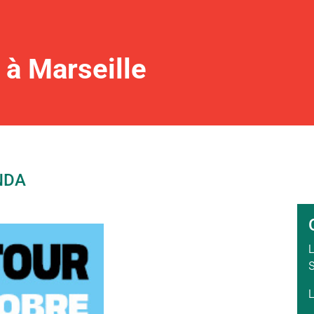
 à Marseille
NDA
L
S
L