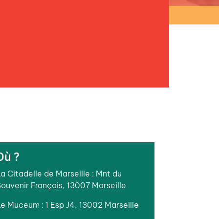
Où ?
a Citadelle de Marseille : Mnt du
ouvenir Français, 13007 Marseille
e Muceum : 1 Esp J4, 13002 Marseille