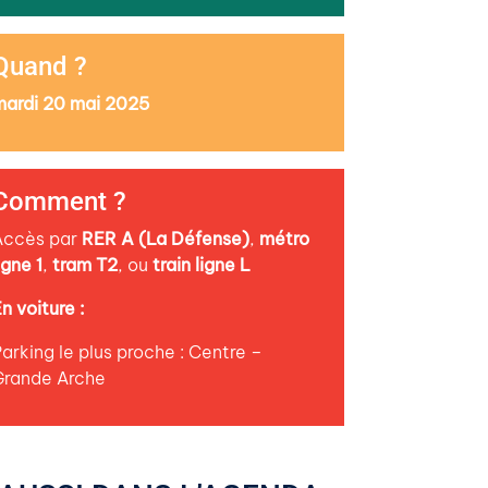
Quand ?
mardi 20 mai 2025
Comment ?
Accès par
RER A (La Défense)
,
métro
igne 1
,
tram T2
, ou
train ligne L
n voiture :
arking le plus proche : Centre –
Grande Arche