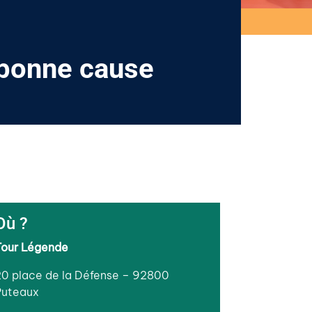
 bonne cause
Où ?
Tour Légende
20 place de la Défense – 92800
Puteaux