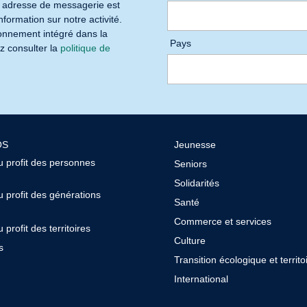
e adresse de messagerie est
nformation sur notre activité.
bonnement intégré dans la
Pays
ez consulter la
politique de
OS
Jeunesse
u profit des personnes
Seniors
Solidarités
 profit des générations
Santé
Commerce et services
 profit des territoires
Culture
s
Transition écologique et territoi
International