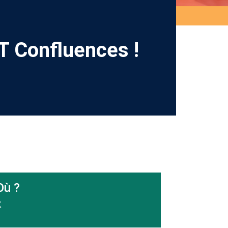
T Confluences !
Où ?
X