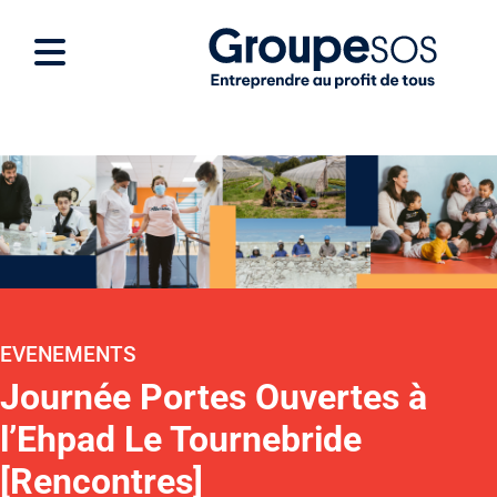
EVENEMENTS
Journée Portes Ouvertes à
l’Ehpad Le Tournebride
[Rencontres]