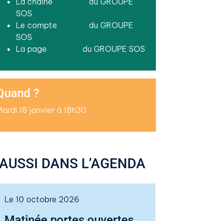
La chaîne
YouTube
du GROUPE
SOS
Le compte
Twitter
du GROUPE
SOS
La page
LinkedIn
du GROUPE SOS
Quand ?
ardi 18 janvier à 18h30
AUSSI DANS L’AGENDA
Le 10 octobre 2026
Matinée portes ouvertes