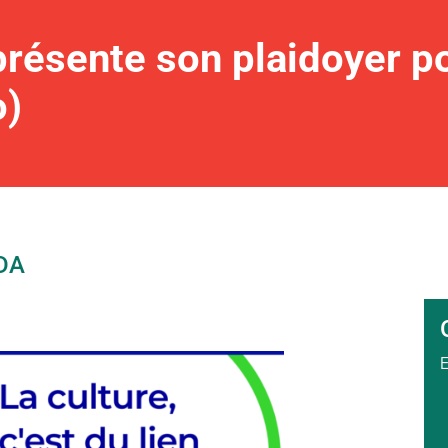
ésente son plaidoyer pou
o)
DA
E