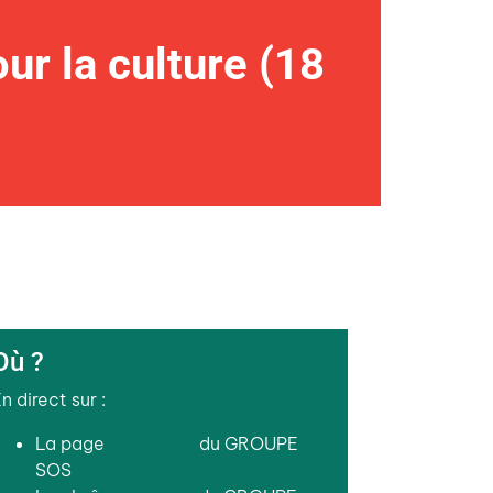
r la culture (18
Où ?
n direct sur :
La page
Facebook
du GROUPE
SOS