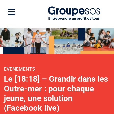
EVENEMENTS
Le [18:18] – Grandir dans les
Outre-mer : pour chaque
jeune, une solution
(Facebook live)