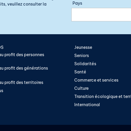
Pays
ts, veuillez consulter la
OS
Jeunesse
u profit des personnes
Seniors
Solidarités
u profit des générations
Santé
Commerce et services
u profit des territoires
Culture
us
Transition écologique et terri
International