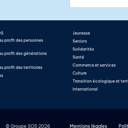
OS
Jeunesse
u profit des personnes
Seniors
Solidarités
u profit des générations
Santé
Commerce et services
u profit des territoires
Culture
us
Transition écologique et terri
International
©
Groupe SOS
2026
Mentions légales
Poli