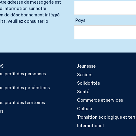
otre adresse de messagerie est
d’information sur notre
lien de désabonnement intégré
Pays
ts, veuillez consulter la
OS
Jeunesse
u profit des personnes
Seniors
Solidarités
u profit des générations
Santé
Commerce et services
u profit des territoires
Culture
us
Transition écologique et terri
International