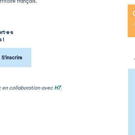
ritoire français.
rt·e·s
 !
S’inscrire
k en collaboration avec
H7
.