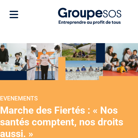
EVENEMENTS
Marche des Fiertés : « Nos
santés comptent, nos droits
aussi. »