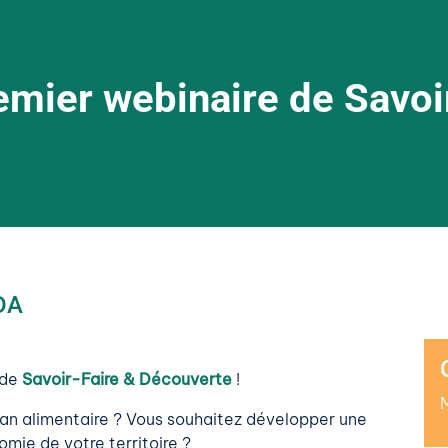
emier webinaire de Savoi
DA
 de
Savoir-Faire & Découverte
!
lan alimentaire ? Vous souhaitez développer une
omie de votre territoire ?