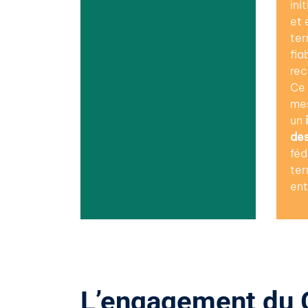
ini
et 
ter
fia
rec
Ce 
mes
un
des
féd
ter
ent
L’engagement du G