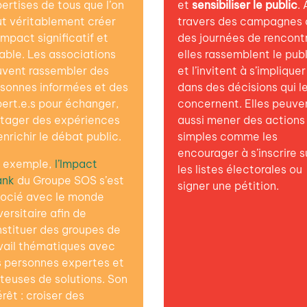
ertises de tous que l’on
et
sensibiliser le public
. 
t véritablement créer
travers des campagnes 
impact significatif et
des journées de rencont
able. Les associations
elles rassemblent le publ
vent rassembler des
et l’invitent à s’impliquer
sonnes informées et des
dans des décisions qui l
ert.e.s pour échanger,
concernent. Elles peuve
tager des expériences
aussi mener des actions
enrichir le débat public.
simples comme les
encourager à s’inscrire s
 exemple,
l’Impact
les listes électorales ou
ank
du Groupe SOS s’est
signer une pétition.
ocié avec le monde
versitaire afin de
stituer des groupes de
vail thématiques avec
 personnes expertes et
teuses de solutions. Son
érêt : croiser des