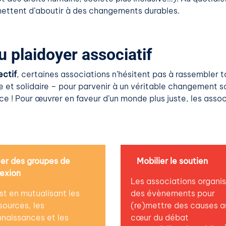
ettent d’aboutir à des changements durables.
 plaidoyer associatif
ectif
, certaines associations n’hésitent pas à rassembler t
e et solidaire – pour parvenir à un véritable changement s
force ! Pour œuvrer en faveur d’un monde plus juste, les ass
er des groupes de
Mobilier le soutien
lexion
Les associations organi
st en mutualisant les
des évènements pour
sources, les
(re)mettre des causes a
naissances et les
cœur du débat