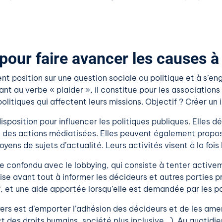
 pour faire avancer les causes 
 position sur une question sociale ou politique et à s’enga
ant au verbe « plaider », il constitue pour les associations
 politiques qui affectent leurs missions. Objectif ? Créer un
isposition pour influencer les politiques publiques. Elles
rs des actions médiatisées. Elles peuvent également propos
yens de sujets d’actualité. Leurs activités visent à la fois 
re confondu avec le lobbying, qui consiste à tenter activem
 vise avant tout à informer les décideurs et autres parties
if, et une aide apportée lorsqu’elle est demandée par les po
doyers est d’emporter l’adhésion des décideurs et de les a
des droits humains, société plus inclusive…). Au quotidien,