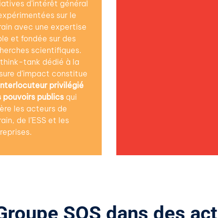
tiatives d’intérêt général
expérimentées sur le
rain avec une expertise
ble et fondée sur des
herches scientifiques.
think-tank dédié à la
ure d’impact constitue
interlocuteur privilégié
 pouvoirs publics
qui
ère les acteurs de
rain, de l’ESS et les
reprises.
roupe SOS dans des acti