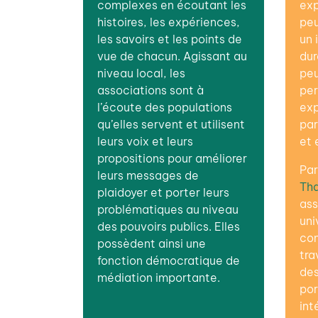
complexes en écoutant les
exp
histoires, les expériences,
peu
les savoirs et les points de
un 
vue de chacun. Agissant au
dur
niveau local, les
peu
associations sont à
per
l’écoute des populations
exp
qu’elles servent et utilisent
par
leurs voix et leurs
et 
propositions pour améliorer
Par
leurs messages de
Th
plaidoyer et porter leurs
ass
problématiques au niveau
uni
des pouvoirs publics. Elles
con
possèdent ainsi une
tra
fonction démocratique de
des
médiation importante.
por
int