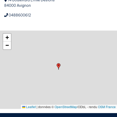
14 boulevard Emile Desfons
84000 Avignon
0488600612
+
−
Leaflet
|
données ©
OpenStreetMap
/ODbL - rendu
OSM France