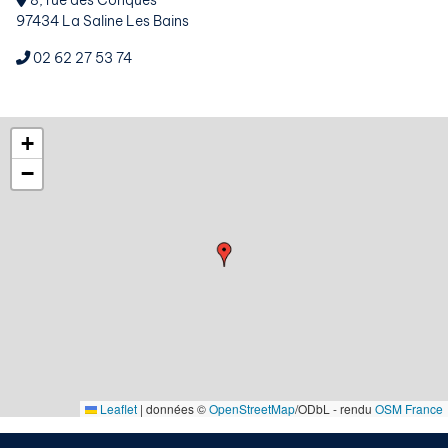
8, rue des Conques
97434 La Saline Les Bains
02 62 27 53 74
+
−
Leaflet
|
données ©
OpenStreetMap
/ODbL - rendu
OSM France