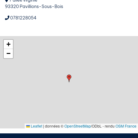
7 alleé virginie
93320 Pavillions-Sous-Bois
0781228054
+
−
Leaflet
|
données ©
OpenStreetMap
/ODbL - rendu
OSM France