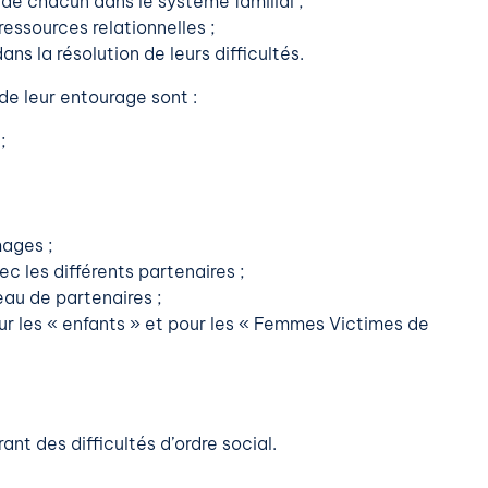
s de chacun dans le système familial ;
essources relationnelles ;
ns la résolution de leurs difficultés.
e leur entourage sont :
;
mages ;
ec les différents partenaires ;
eau de partenaires ;
ur les « enfants » et pour les « Femmes Victimes de
nt des difficultés d’ordre social.