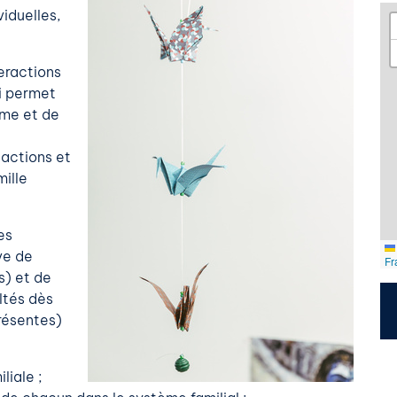
viduelles,
eractions
i permet
ème et de
 actions et
ille
es
ve de
Fr
s) et de
ultés dès
présentes)
liale ;