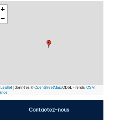
+
−
Leaflet
|
données ©
OpenStreetMap
/ODbL - rendu
OSM
ance
Contactez-nous