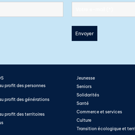
OS
Jeunesse
u profit des personnes
Seniors
Solidarités
u profit des générations
Santé
Commerce et services
u profit des territoires
Culture
us
Transition écologique et terri