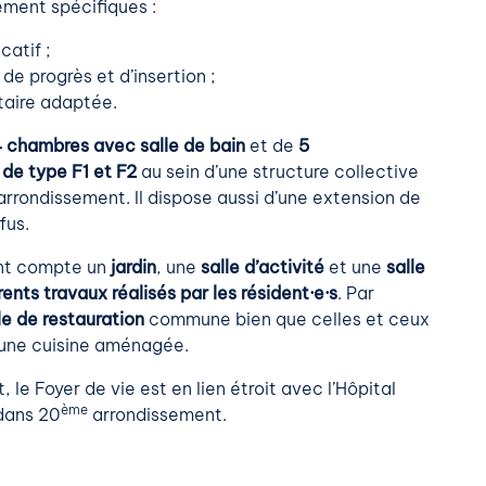
ent spécifiques :
catif ;
e progrès et d’insertion ;
itaire adaptée.
 chambres avec salle de bain
et de
5
de type F1 et F2
au sein d’une structure collective
rrondissement. Il dispose aussi d’une extension de
fus.
nt compte un
jardin
, une
salle d’activité
et une
salle
ents travaux réalisés par les résident·e·s
. Par
le de restauration
commune bien que celles et ceux
’une cuisine aménagée.
 le Foyer de vie est en lien étroit avec l’Hôpital
ème
 dans 20
arrondissement.