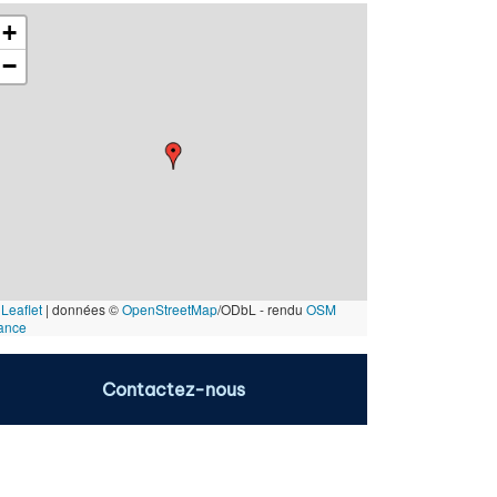
+
−
Leaflet
|
données ©
OpenStreetMap
/ODbL - rendu
OSM
ance
Contactez-nous