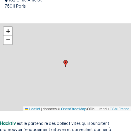
102 C rue Amelot
75011 Paris
+
−
Leaflet
|
données ©
OpenStreetMap
/ODbL - rendu
OSM France
Hacktiv
est le partenaire des collectivités qui souhaitent
promouvoir l’engagement citoyen et qui veulent donner à