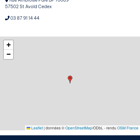
Rue Ambroise Paré BP 70069
57502 St Avold Cedex
03 87 91 14 44
+
−
Leaflet
|
données ©
OpenStreetMap
/ODbL - rendu
OSM France