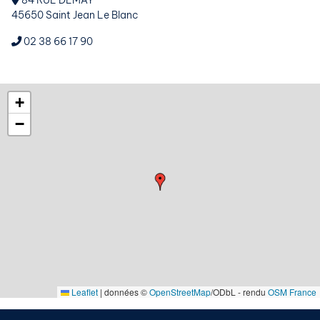
84 RUE DEMAY
45650 Saint Jean Le Blanc
02 38 66 17 90
+
−
Leaflet
|
données ©
OpenStreetMap
/ODbL - rendu
OSM France