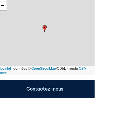
−
Leaflet
|
données ©
OpenStreetMap
/ODbL - rendu
OSM
ance
Contactez-nous