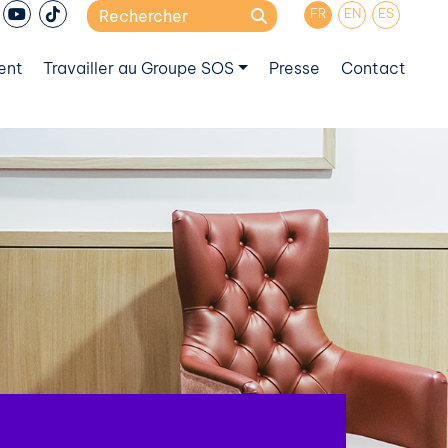
Search
FR
EN
ES
for:
ent
Travailler au Groupe SOS
Presse
Contact