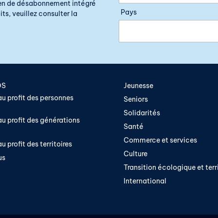
lien de désabonnement intégré
Pays
ts, veuillez consulter la
OS
Jeunesse
u profit des personnes
Seniors
Solidarités
u profit des générations
Santé
Commerce et services
u profit des territoires
Culture
us
Transition écologique et terri
International