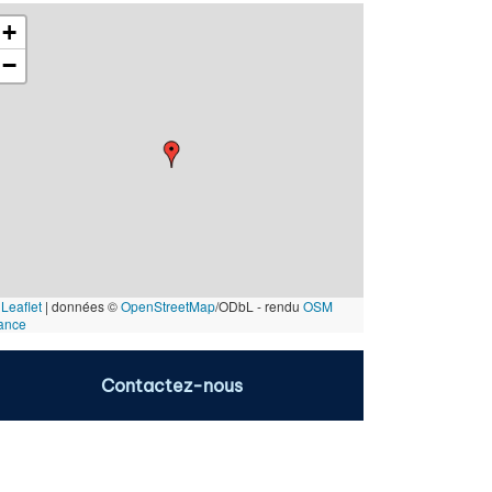
+
−
Leaflet
|
données ©
OpenStreetMap
/ODbL - rendu
OSM
ance
Contactez-nous