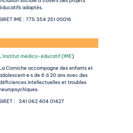
inclusion sociale à travers des projets
éducatifs adaptés.
SIRET IME
: 775 354 251 00016
L’institut médico-éducatif (IME
)
La Corniche accompagne des enfants et
adolescent·e·s de 6 à 20 ans avec des
déficiences intellectuelles et troubles
neuropsychiques.
SIRET
: 341 062 404 01427