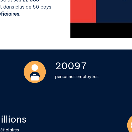
t dans plus de 50 pays
ficiaires
.
22000
personnes employées
illions
éficiaires